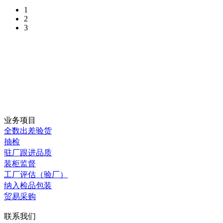
1
2
3
业务项目
全数出差验货
抽检
驻厂跟进品质
装柜监督
工厂评估（验厂）
纳入检品包装
贸易采购
联系我们