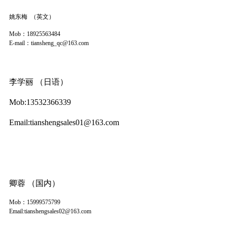
姚东梅 （
英文
）
Mob：18925563484
E-mail：tiansheng_qc@163.com
李学丽 （日语）
Mob:13532366339
Email:tianshengsales01@163.com
卿蓉 （国内）
Mob：15999575799
Email:tianshengsales02@163.com